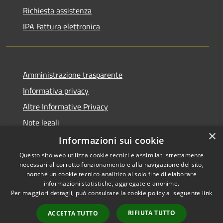
Richiesta assistenza
IPA Fattura elettronica
Amministrazione trasparente
Informativa privacy
Altre Informative Privacy
Note legali
×
Dichiarazione di accessibilità
Informazioni sui cookie
Questo sito web utilizza cookie tecnici e assimilati strettamente
necessari al corretto funzionamento e alla navigazione del sito,
nonché un cookie tecnico analitico al solo fine di elaborare
informazioni statistiche, aggregate e anonime.
RSS
Copyright © 2026 • Comune di
Per maggiori dettagli, può consultare la cookie policy al seguente
link
Accessibilità
Altamura • Powered by
Privacy
Municipium
Accesso
•
RIFIUTA TUTTO
ACCETTA TUTTO