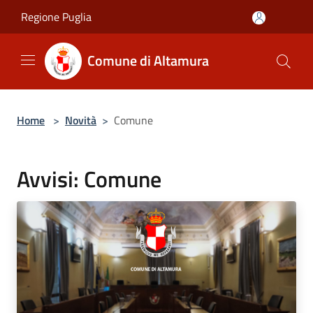
Salta al contenuto principale
Regione Puglia
Comune di Altamura
Home
>
Novità
>
Comune
Avvisi: Comune