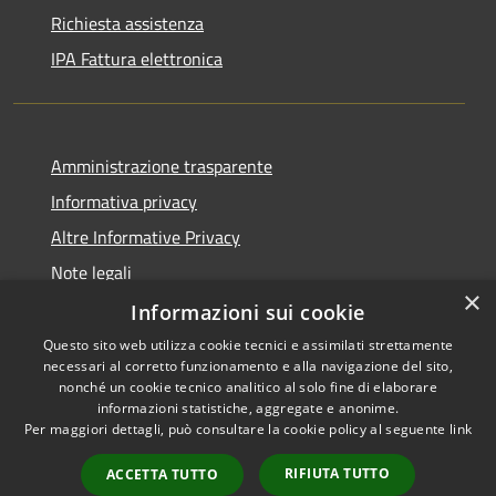
Richiesta assistenza
IPA Fattura elettronica
Amministrazione trasparente
Informativa privacy
Altre Informative Privacy
Note legali
×
Dichiarazione di accessibilità
Informazioni sui cookie
Questo sito web utilizza cookie tecnici e assimilati strettamente
necessari al corretto funzionamento e alla navigazione del sito,
nonché un cookie tecnico analitico al solo fine di elaborare
informazioni statistiche, aggregate e anonime.
RSS
Copyright © 2026 • Comune di
Per maggiori dettagli, può consultare la cookie policy al seguente
link
Accessibilità
Altamura • Powered by
Privacy
Municipium
Accesso
•
RIFIUTA TUTTO
ACCETTA TUTTO