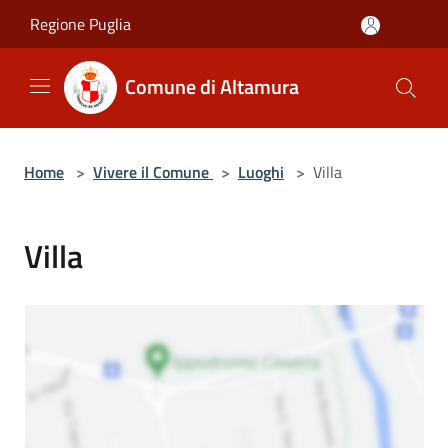
Salta al contenuto principale
Regione Puglia
Comune di Altamura
Home
>
Vivere il Comune
>
Luoghi
>
Villa
Villa