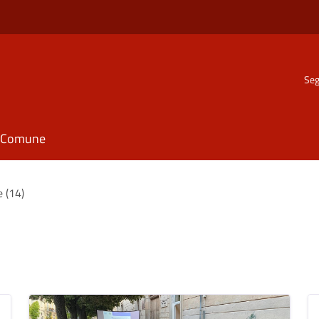
Seg
il Comune
e (14)