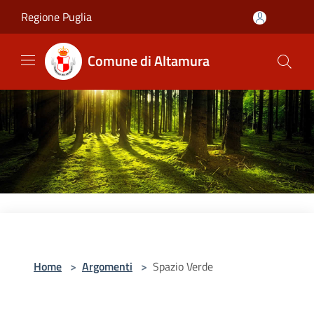
Salta al contenuto principale
Regione Puglia
Comune di Altamura
Home
>
Argomenti
>
Spazio Verde