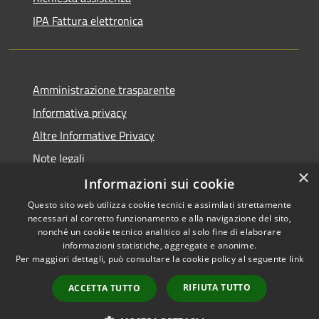
IPA Fattura elettronica
Amministrazione trasparente
Informativa privacy
Altre Informative Privacy
Note legali
×
Dichiarazione di accessibilità
Informazioni sui cookie
Questo sito web utilizza cookie tecnici e assimilati strettamente
necessari al corretto funzionamento e alla navigazione del sito,
nonché un cookie tecnico analitico al solo fine di elaborare
informazioni statistiche, aggregate e anonime.
RSS
Copyright © 2026 • Comune di
Per maggiori dettagli, può consultare la cookie policy al seguente
link
Accessibilità
Altamura • Powered by
Privacy
Municipium
Accesso
•
RIFIUTA TUTTO
ACCETTA TUTTO
Cookie
redazione