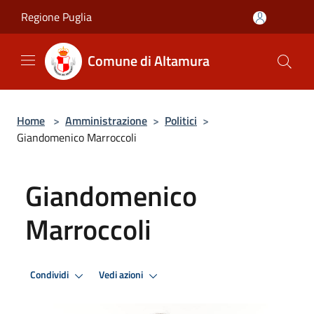
Salta al contenuto principale
Regione Puglia
Comune di Altamura
Home
>
Amministrazione
>
Politici
>
Giandomenico Marroccoli
Giandomenico
Marroccoli
Condividi
Vedi azioni