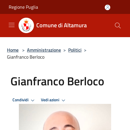
Salta al contenuto principale
Regione Puglia
Comune di Altamura
Home
>
Amministrazione
>
Politici
>
Gianfranco Berloco
Gianfranco Berloco
Condividi
Vedi azioni