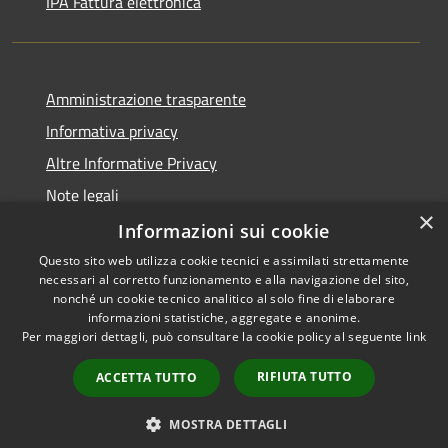
IPA Fattura elettronica
Amministrazione trasparente
Informativa privacy
Altre Informative Privacy
Note legali
×
Dichiarazione di accessibilità
Informazioni sui cookie
Questo sito web utilizza cookie tecnici e assimilati strettamente
necessari al corretto funzionamento e alla navigazione del sito,
nonché un cookie tecnico analitico al solo fine di elaborare
informazioni statistiche, aggregate e anonime.
RSS
Copyright © 2026 • Comune di
Per maggiori dettagli, può consultare la cookie policy al seguente
link
Accessibilità
Altamura • Powered by
Privacy
Municipium
Accesso
•
RIFIUTA TUTTO
ACCETTA TUTTO
Cookie
redazione
Mappa del sito
MOSTRA DETTAGLI