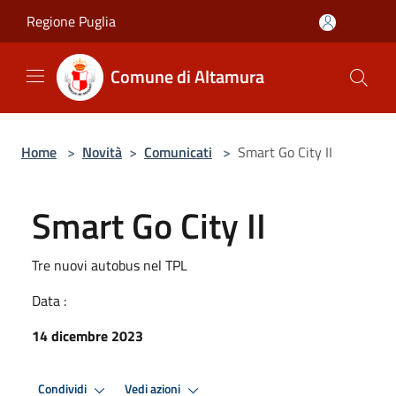
Salta al contenuto principale
Regione Puglia
Comune di Altamura
Home
>
Novità
>
Comunicati
>
Smart Go City II
Smart Go City II
Tre nuovi autobus nel TPL
Data :
14 dicembre 2023
Condividi
Vedi azioni