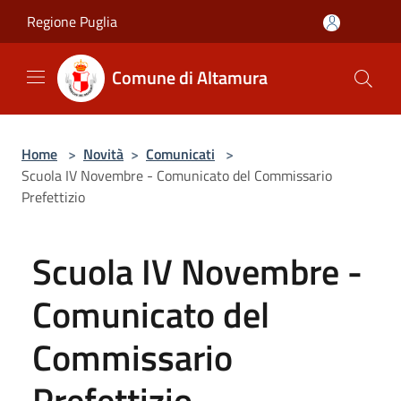
Salta al contenuto principale
Regione Puglia
Comune di Altamura
Home
>
Novità
>
Comunicati
>
Scuola IV Novembre - Comunicato del Commissario
Prefettizio
Scuola IV Novembre -
Comunicato del
Commissario
Prefettizio