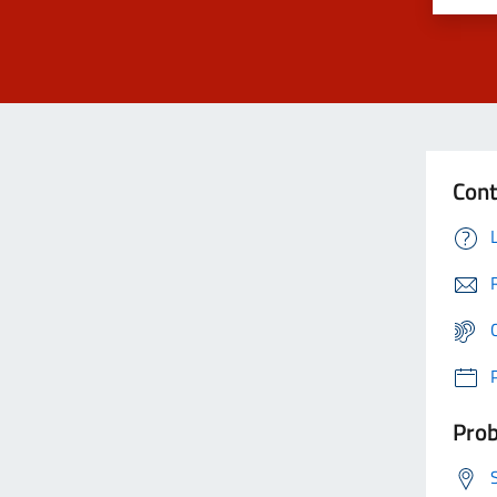
Cont
Prob