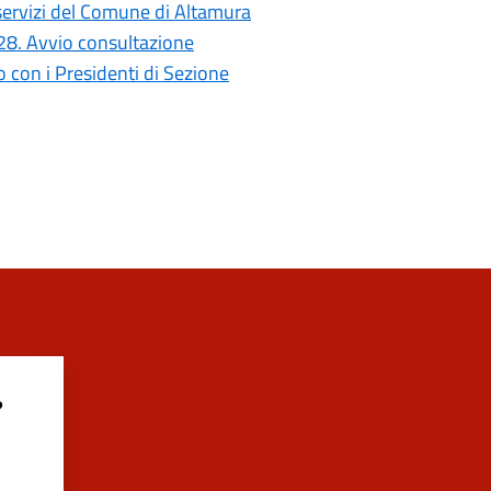
i servizi del Comune di Altamura
028. Avvio consultazione
con i Presidenti di Sezione
?