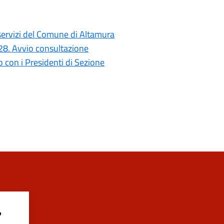
i servizi del Comune di Altamura
028. Avvio consultazione
con i Presidenti di Sezione
?