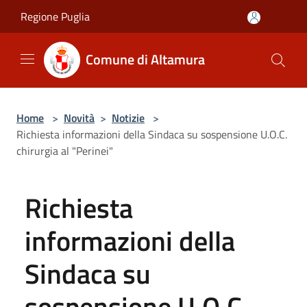
Salta al contenuto principale
Regione Puglia
Comune di Altamura
Home
>
Novità
>
Notizie
>
Richiesta informazioni della Sindaca su sospensione U.O.C.
chirurgia al "Perinei"
Richiesta
informazioni della
Sindaca su
sospensione U.O.C.