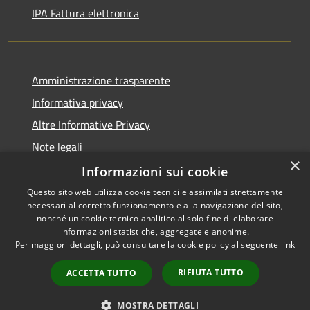
IPA Fattura elettronica
Amministrazione trasparente
Informativa privacy
Altre Informative Privacy
Note legali
×
Dichiarazione di accessibilità
Informazioni sui cookie
Questo sito web utilizza cookie tecnici e assimilati strettamente
necessari al corretto funzionamento e alla navigazione del sito,
nonché un cookie tecnico analitico al solo fine di elaborare
informazioni statistiche, aggregate e anonime.
RSS
Copyright © 2026 • Comune di
Per maggiori dettagli, può consultare la cookie policy al seguente
link
Accessibilità
Altamura • Powered by
Privacy
Municipium
Accesso
•
RIFIUTA TUTTO
ACCETTA TUTTO
Cookie
redazione
Mappa del sito
MOSTRA DETTAGLI