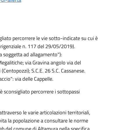
gliato percorrere le vie sotto-indicate su cui è
irigenziale n. 117 del 29/05/2019).
da soggetta ad allagamento"):
egalitiche; via Gravina angolo via del
i (Centopozzi); S.C.E. 26 S.C. Cassanese.
ccio": via delle Cappelle.
è sconsigliato percorrere i sottopassi
traverso le varie articolazioni territoriali,
vita la popolazione a consultare le norme
web del comune di Altamura nella specifica