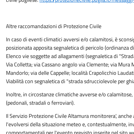
Altre raccomandazioni di Protezione Civile
In caso di eventi climatici avversi e/o calamitosi, è sconsi
posizionata apposita segnaletica di pericolo (ordinanza d
Elenco vie soggette ad allagamenti (segnaletica di "Stra
Via Colletta; via Cassano angolo via Clemente; via Mura M
Mandorlo; via delle Cappelle; località Crapolicchio Laudat
Viabilità con segnaletica di "strada sdrucciolevole per ghia
Inoltre, in circostanze climatiche avverse e/o calamitose, 
(pedonali, stradali o ferroviari).
Il Servizio Protezione Civile Altamura monitorera', anche at
l'evolversi della situazione meteo e, contestualmente, in
comportamentali per l'evento previsto inserite nel sito 