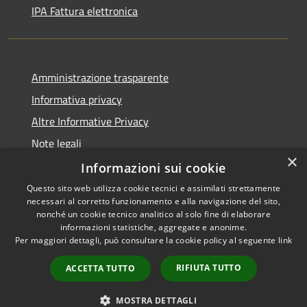
IPA Fattura elettronica
Amministrazione trasparente
Informativa privacy
Altre Informative Privacy
Note legali
×
Dichiarazione di accessibilità
Informazioni sui cookie
Questo sito web utilizza cookie tecnici e assimilati strettamente
necessari al corretto funzionamento e alla navigazione del sito,
nonché un cookie tecnico analitico al solo fine di elaborare
informazioni statistiche, aggregate e anonime.
RSS
Copyright © 2026 • Comune di
Per maggiori dettagli, può consultare la cookie policy al seguente
link
Accessibilità
Altamura • Powered by
Privacy
Municipium
Accesso
•
RIFIUTA TUTTO
ACCETTA TUTTO
Cookie
redazione
Mappa del sito
MOSTRA DETTAGLI