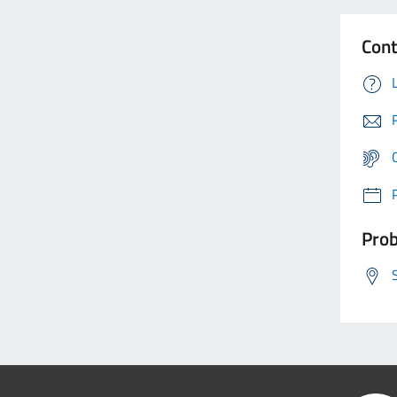
Cont
Prob