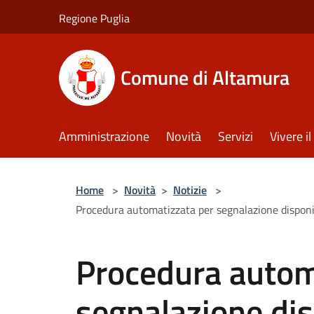
Salta al contenuto principale
Regione Puglia
Comune di Altamura
Amministrazione
Novità
Servizi
Vivere 
Home
>
Novità
>
Notizie
>
Procedura automatizzata per segnalazione disponibil
Procedura autom
segnalazione dis