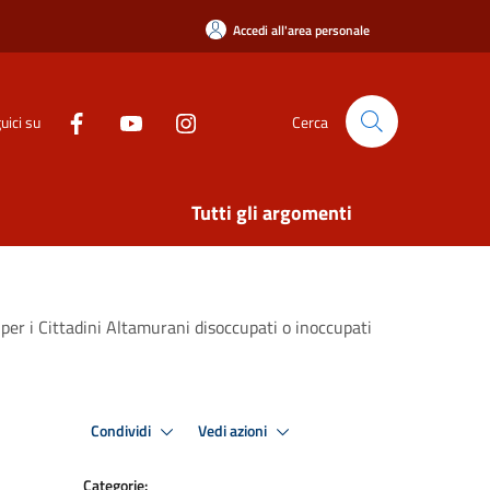
Accedi all'area personale
uici su
Cerca
Tutti gli argomenti
 per i Cittadini Altamurani disoccupati o inoccupati
Condividi
Vedi azioni
Categorie: