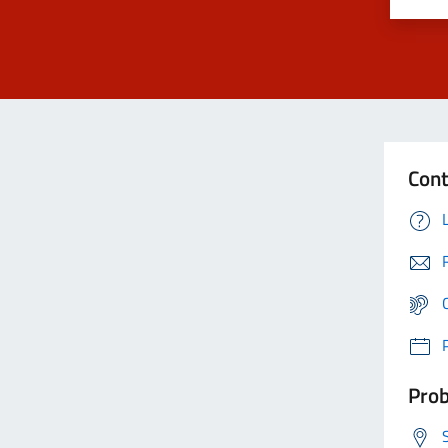
Cont
Prob