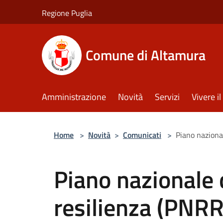
Salta al contenuto principale
Regione Puglia
Comune di Altamura
Amministrazione
Novità
Servizi
Vivere 
Home
>
Novità
>
Comunicati
>
Piano nazional
Piano nazionale d
resilienza (PNRR