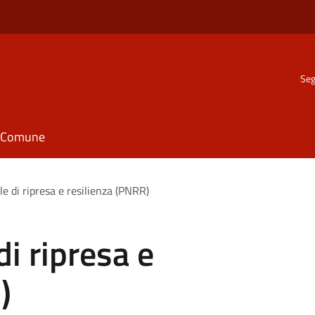
Seg
il Comune
e di ripresa e resilienza (PNRR)
i ripresa e
)