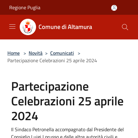
Salta al contenuto principale
Regione Puglia
Comune di Altamura
Home
>
Novità
>
Comunicati
>
Partecipazione Celebrazioni 25 aprile 2024
Partecipazione
Celebrazioni 25 aprile
2024
Il Sindaco Petronella accompagnato dal Presidente del
Consiglio Luigi Lorusso e dalle altre autorità civili e