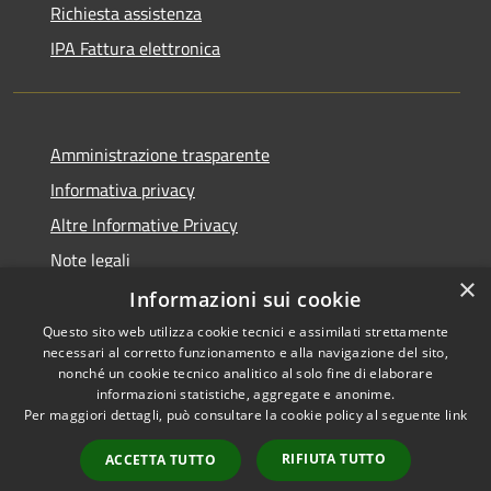
Richiesta assistenza
IPA Fattura elettronica
Amministrazione trasparente
Informativa privacy
Altre Informative Privacy
Note legali
×
Dichiarazione di accessibilità
Informazioni sui cookie
Questo sito web utilizza cookie tecnici e assimilati strettamente
necessari al corretto funzionamento e alla navigazione del sito,
nonché un cookie tecnico analitico al solo fine di elaborare
informazioni statistiche, aggregate e anonime.
RSS
Copyright © 2026 • Comune di
Per maggiori dettagli, può consultare la cookie policy al seguente
link
Accessibilità
Altamura • Powered by
Privacy
Municipium
Accesso
•
RIFIUTA TUTTO
ACCETTA TUTTO
Cookie
redazione