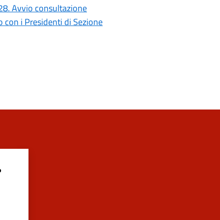
028. Avvio consultazione
con i Presidenti di Sezione
?