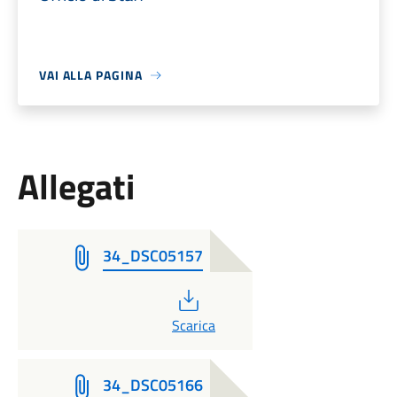
VAI ALLA PAGINA
Allegati
34_DSC05157
PDF
Scarica
34_DSC05166