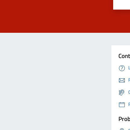
Cont
Prob