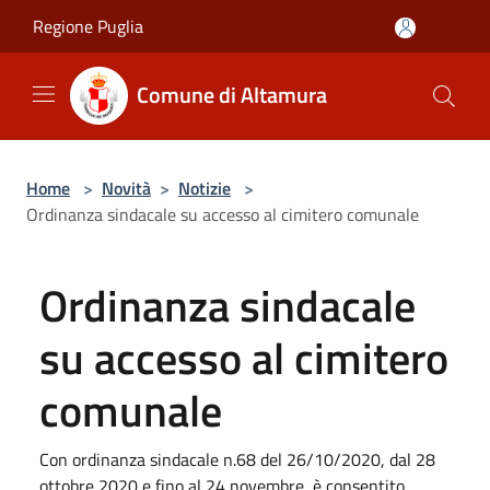
Salta al contenuto principale
Regione Puglia
Comune di Altamura
Home
>
Novità
>
Notizie
>
Ordinanza sindacale su accesso al cimitero comunale
Ordinanza sindacale
su accesso al cimitero
comunale
Con ordinanza sindacale n.68 del 26/10/2020, dal 28
ottobre 2020 e fino al 24 novembre, è consentito