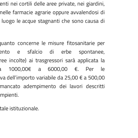
i nei cortili delle aree private, nei giardini,
 nelle farmacie agrarie oppure avvalendosi di
 luogo le acque stagnanti che sono causa di
quanto concerne le misure fitosanitarie per
amento e sfalcio di erbe spontanee,
ree in
colte
)
ai trasgressori
s
ar
à
applicata la
 da
1000,
00€
a
6000,
00
€
.
Per le
va del
l’
importo variabile da
25,
00 €
a
500,
00
 mancato adempimento dei lavori descritti
mpienti.
tale istituzionale.