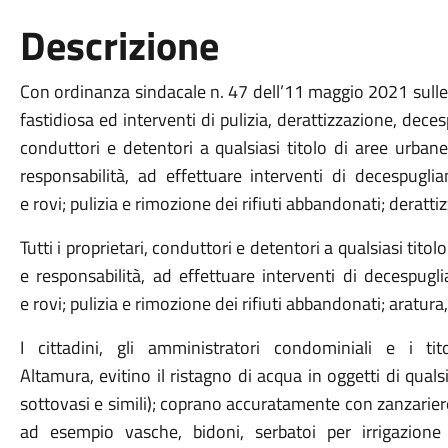
Descrizione
Con ordinanza
sindacale
n. 47
dell’
11 maggio 2021
sulle
fastidiosa
ed interventi di pulizia, derattizzazione, dec
conduttori e detentori a qualsiasi titolo di
aree urbane
responsabilità, ad effettuare interventi di decespugli
e
rovi;
pulizia e rimozione dei rifiuti abbandonati; deratti
T
utti i proprietari, conduttori e detentori a qualsiasi titol
e responsabilità, ad effettuare interventi di decespug
e
rovi;
pulizi
a
e rimozione d
e
i rifiuti abbandonati; aratura
I
cittadini, gli amministratori condominiali e i ti
Altamura,
evitino
il ristagno di acqua in oggetti di qua
sottovasi e simili
);
copr
ano
accuratamente con zanzarie
ad esempio vasche,
bidoni,
serbatoi per irrigazione