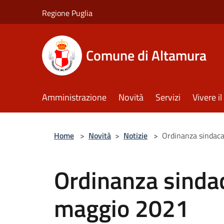
Salta al contenuto principale
Regione Puglia
Comune di Altamura
Amministrazione
Novità
Servizi
Vivere 
Home
>
Novità
>
Notizie
>
Ordinanza sindaca
Ordinanza sindac
maggio 2021