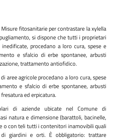
Misure fitosanitarie per contrastare la
x
ylella
espugliamento,
si dispone che
t
utti i proprietari
 inedificate
, proced
ano
a loro cura, spese e
amento e sfalcio di erbe spontanee, arbusti
zzazione, trattamento antiofidico.
o di
aree agricole
proced
ano
a loro cura, spese
liamento e sfalcio di
e
rbe spontanee, arbusti
, fresatura ed erpicatura.
tolari di aziende ubicate nel
C
omune di
lsiasi natura e dimensione
(
barattoli, bacinelle,
re
o
con te
li
tutti i contenitori inamovibili quali
 di giardini
e
orti.
È obbligatorio:
trattare