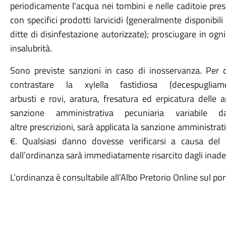
periodicamente l'acqua nei tombini e nelle caditoie present
con specifici prodotti larvicidi
(
generalmente disponibili
ditte di disinfestazione autorizzate
);
prosciugare in ogni
insalubrità.
Sono previste sanzioni i
n caso di inosservanza.
P
er 
contrastare la xylella fastidiosa
(
decespugli
arbusti
e
rovi,
aratura,
fresatura e
d
erpicatura delle a
sanzione amministrativa pecuniaria variabile
altre
prescrizioni,
s
ar
à
applicata la sanzione amministrati
€
.
Q
ualsiasi danno dovesse verificarsi a causa del
dall’ordinanza
sarà
immediatamente risarcito dagli inade
L’ordinanza è consultabile
all’Albo Pretorio Online sul por