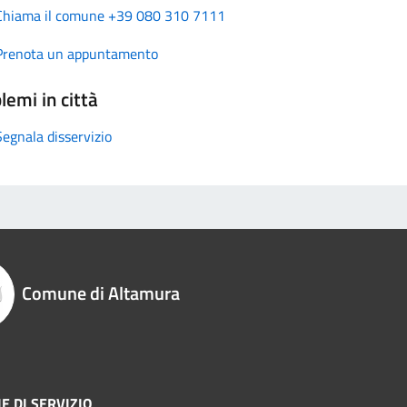
Chiama il comune +39 080 310 7111
Prenota un appuntamento
lemi in città
Segnala disservizio
Comune di Altamura
E DI SERVIZIO