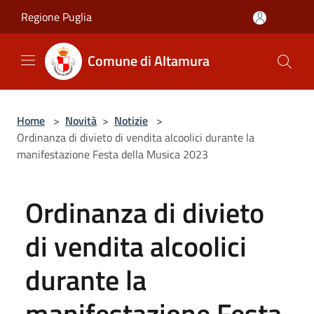
Salta al contenuto principale
Regione Puglia
Comune di Altamura
Home
>
Novità
>
Notizie
>
Ordinanza di divieto di vendita alcoolici durante la
manifestazione Festa della Musica 2023
Ordinanza di divieto
di vendita alcoolici
durante la
manifestazione Festa