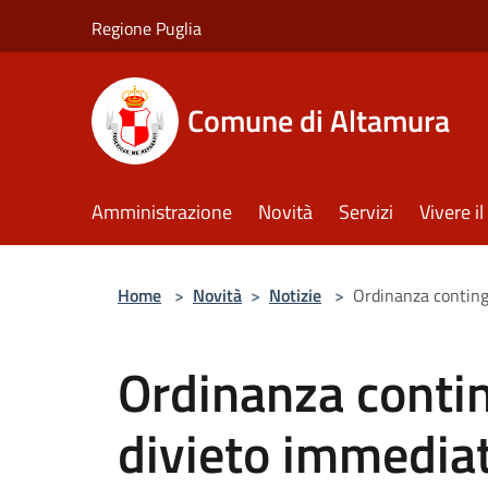
Salta al contenuto principale
Regione Puglia
Comune di Altamura
Amministrazione
Novità
Servizi
Vivere 
Home
>
Novità
>
Notizie
>
Ordinanza contingi
Ordinanza contin
divieto immediato