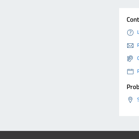
Cont
Prob