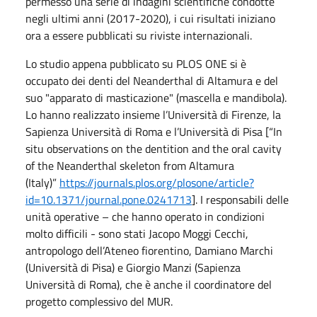
permesso una serie di indagini scientifiche condotte
negli ultimi anni (2017-2020), i cui risultati iniziano
ora a essere pubblicati su riviste internazionali.
Lo studio appena pubblicato su PLOS ONE si è
occupato dei denti del Neanderthal di Altamura e del
suo "apparato di masticazione" (mascella e mandibola).
Lo hanno realizzato insieme l’Università di Firenze, la
Sapienza Università di Roma e l’Università di Pisa [“In
situ observations on the dentition and the oral cavity
of the Neanderthal skeleton from Altamura
(Italy)”
https://journals.plos.org/plosone/article?
id=10.1371/journal.pone.0241713
]. I responsabili delle
unità operative – che hanno operato in condizioni
molto difficili - sono stati Jacopo Moggi Cecchi,
antropologo dell’Ateneo fiorentino, Damiano Marchi
(Università di Pisa) e Giorgio Manzi (Sapienza
Università di Roma), che è anche il coordinatore del
progetto complessivo del MUR.