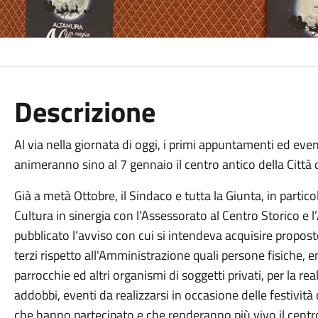
Descrizione
Al via nella giornata di oggi, i primi appuntamenti ed even
animeranno sino al 7 gennaio il centro antico della Città 
Già a metà Ottobre, il Sindaco e tutta la Giunta, in partico
Cultura in sinergia con l’Assessorato al Centro Storico e 
pubblicato l’avviso con cui si intendeva acquisire propost
terzi rispetto all'Amministrazione quali persone fisiche, e
parrocchie ed altri organismi di soggetti privati, per la real
addobbi, eventi da realizzarsi in occasione delle festività
che hanno partecipato e che renderanno più vivo il centr