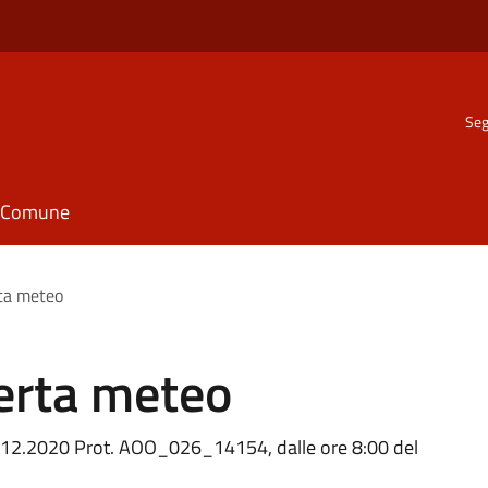
Seg
il Comune
rta meteo
lerta meteo
05.12.2020 Prot. AOO_026_14154, dalle ore 8:00 del