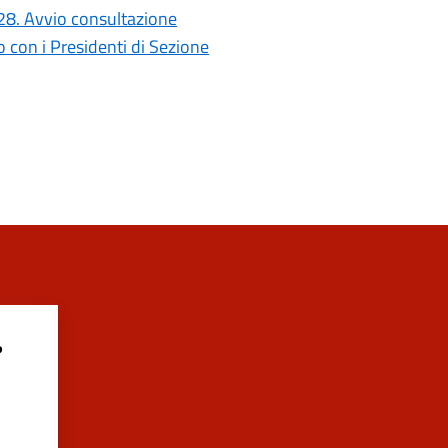
028. Avvio consultazione
con i Presidenti di Sezione
?