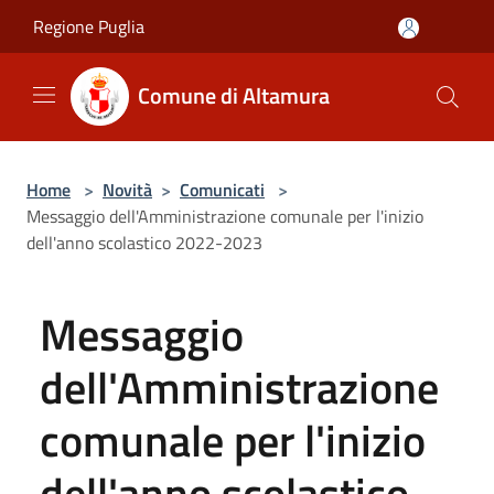
Salta al contenuto principale
Regione Puglia
Comune di Altamura
Home
>
Novità
>
Comunicati
>
Messaggio dell'Amministrazione comunale per l'inizio
dell'anno scolastico 2022-2023
Messaggio
dell'Amministrazione
comunale per l'inizio
dell'anno scolastico