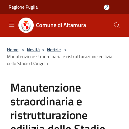
Salta al contenuto principale
Regione Puglia
Comune di Altamura
Home
>
Novità
>
Notizie
>
Manutenzione straordinaria e ristrutturazione edilizia
dello Stadio D’Angelo
Manutenzione
straordinaria e
ristrutturazione
edilizia dello Stadio