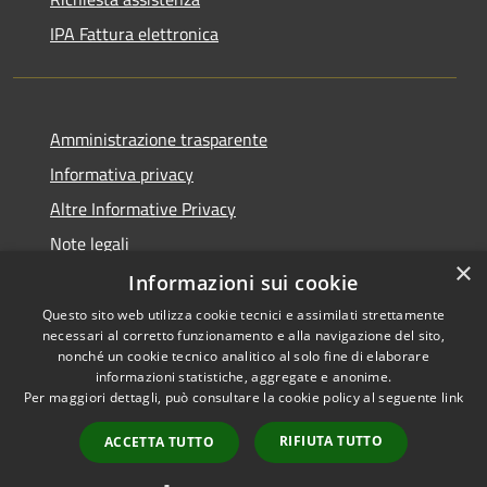
IPA Fattura elettronica
Amministrazione trasparente
Informativa privacy
Altre Informative Privacy
Note legali
×
Dichiarazione di accessibilità
Informazioni sui cookie
Questo sito web utilizza cookie tecnici e assimilati strettamente
necessari al corretto funzionamento e alla navigazione del sito,
nonché un cookie tecnico analitico al solo fine di elaborare
informazioni statistiche, aggregate e anonime.
RSS
Copyright © 2026 • Comune di
Per maggiori dettagli, può consultare la cookie policy al seguente
link
Accessibilità
Altamura • Powered by
Privacy
Municipium
Accesso
•
RIFIUTA TUTTO
ACCETTA TUTTO
Cookie
redazione