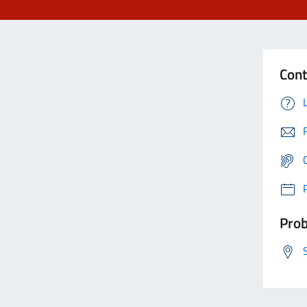
Cont
Prob