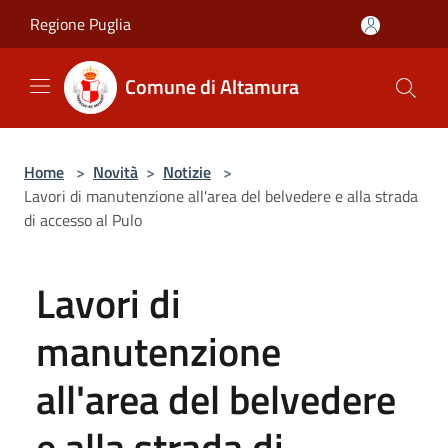
Salta al contenuto principale
Regione Puglia
Comune di Altamura
Home
>
Novità
>
Notizie
>
Lavori di manutenzione all'area del belvedere e alla strada
di accesso al Pulo
Lavori di
manutenzione
all'area del belvedere
e alla strada di