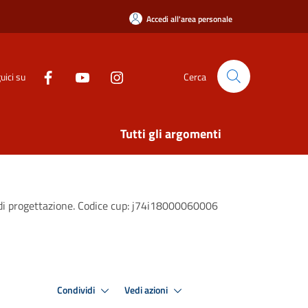
Accedi all'area personale
uici su
Cerca
Tutti gli argomenti
so di progettazione. Codice cup: j74i18000060006
Condividi
Vedi azioni