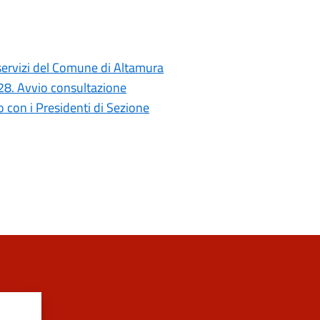
i servizi del Comune di Altamura
028. Avvio consultazione
con i Presidenti di Sezione