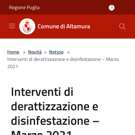
Salta al contenuto principale
Regione Puglia
Comune di Altamura
Home
>
Novità
>
Notizie
>
Interventi di derattizzazione e disinfestazione – Marzo
2021
Interventi di
derattizzazione e
disinfestazione –
Marzo 2021