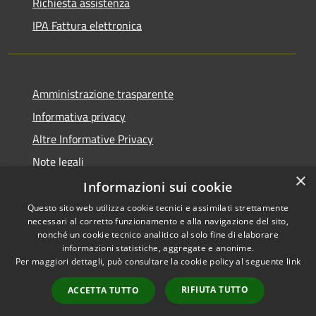
Richiesta assistenza
IPA Fattura elettronica
Amministrazione trasparente
Informativa privacy
Altre Informative Privacy
Note legali
×
Dichiarazione di accessibilità
Informazioni sui cookie
Questo sito web utilizza cookie tecnici e assimilati strettamente
necessari al corretto funzionamento e alla navigazione del sito,
nonché un cookie tecnico analitico al solo fine di elaborare
informazioni statistiche, aggregate e anonime.
RSS
Copyright © 2026 • Comune di
Per maggiori dettagli, può consultare la cookie policy al seguente
link
Accessibilità
Altamura • Powered by
Privacy
Municipium
Accesso
•
RIFIUTA TUTTO
ACCETTA TUTTO
Cookie
redazione