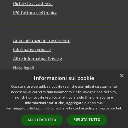
Richiesta assistenza
IPA Fattura elettronica
Amministrazione trasparente
Informativa privacy
Altre Informative Privacy
Note legali
×
Dichiarazione di accessibilità
Informazioni sui cookie
Questo sito web utilizza cookie tecnici e assimilati strettamente
necessari al corretto funzionamento e alla navigazione del sito,
nonché un cookie tecnico analitico al solo fine di elaborare
informazioni statistiche, aggregate e anonime.
RSS
Copyright © 2026 • Comune di
Per maggiori dettagli, può consultare la cookie policy al seguente
link
Accessibilità
Altamura • Powered by
Privacy
Municipium
Accesso
•
RIFIUTA TUTTO
ACCETTA TUTTO
Cookie
redazione