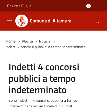
Salta al contenuto principale
Regione Puglia
Comune di Altamura
Home
>
Novità
>
Notizie
>
Indetti 4 concorsi pubblici a tempo indeterminato
Indetti 4 concorsi
pubblici a tempo
indeterminato
Sono indetti n. 4 concorsi pubblici a tempo
indeterminato per un totale di n. 6 posti