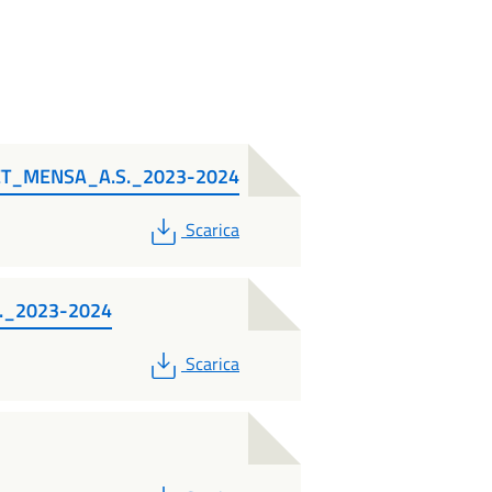
T_MENSA_A.S._2023-2024
PDF
Scarica
._2023-2024
PDF
Scarica