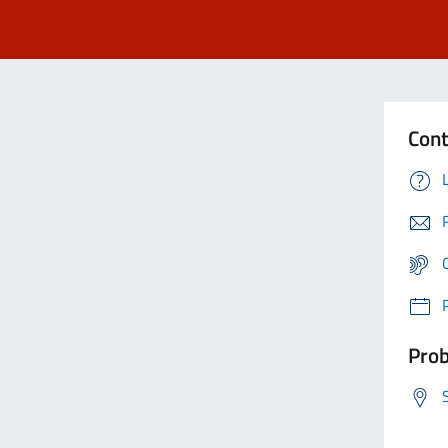
Cont
Prob