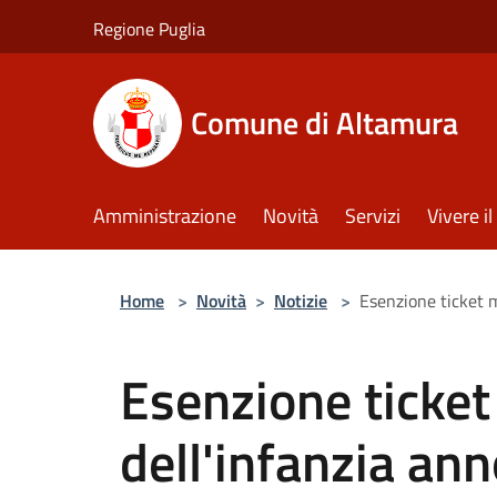
Salta al contenuto principale
Regione Puglia
Comune di Altamura
Amministrazione
Novità
Servizi
Vivere 
Home
>
Novità
>
Notizie
>
Esenzione ticket 
Esenzione ticke
dell'infanzia an