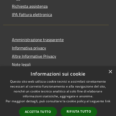
Richiesta assistenza
IPA Fattura elettronica
Amministrazione trasparente
Informativa privacy
Altre Informative Privacy
Note legali
×
Dichiarazione di accessibilità
Informazioni sui cookie
Questo sito web utilizza cookie tecnici e assimilati strettamente
necessari al corretto funzionamento e alla navigazione del sito,
nonché un cookie tecnico analitico al solo fine di elaborare
informazioni statistiche, aggregate e anonime.
RSS
Copyright © 2026 • Comune di
Per maggiori dettagli, può consultare la cookie policy al seguente
link
Accessibilità
Altamura • Powered by
Privacy
Municipium
Accesso
•
RIFIUTA TUTTO
ACCETTA TUTTO