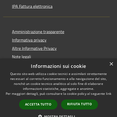
IPA Fattura elettronica
Amministrazione trasparente
Informativa privacy
Altre Informative Privacy
Note legali
×
Dichiarazione di accessibilità
Informazioni sui cookie
Questo sito web utilizza cookie tecnici e assimilati strettamente
necessari al corretto funzionamento e alla navigazione del sito,
nonché un cookie tecnico analitico al solo fine di elaborare
informazioni statistiche, aggregate e anonime.
RSS
Copyright © 2026 • Comune di
Per maggiori dettagli, può consultare la cookie policy al seguente
link
Accessibilità
Altamura • Powered by
Privacy
Municipium
Accesso
•
RIFIUTA TUTTO
ACCETTA TUTTO
Cookie
redazione
Mappa del sito
MOSTRA DETTAGLI