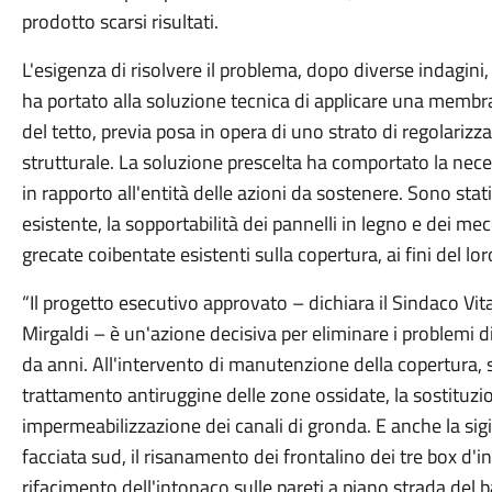
prodotto scarsi risultati.
L'esigenza di risolvere il problema, dopo diverse indagini,
ha portato alla soluzione tecnica di applicare una membran
del tetto, previa posa in opera di uno strato di regolarizz
strutturale. La soluzione prescelta ha comportato la nece
in rapporto all'entità delle azioni da sostenere. Sono stati 
esistente, la sopportabilità dei pannelli in legno e dei me
grecate coibentate esistenti sulla copertura, ai fini del
“Il progetto esecutivo approvato – dichiara il Sindaco Vi
Mirgaldi – è un'azione decisiva per eliminare i problemi di
da anni. All'intervento di manutenzione della copertura, si
trattamento antiruggine delle zone ossidate, la sostituzion
impermeabilizzazione dei canali di gronda. E anche la sigi
facciata sud, il risanamento dei frontalino dei tre box d'ing
rifacimento dell'intonaco sulle pareti a piano strada del ba