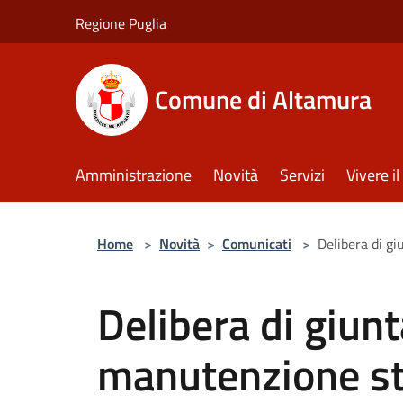
Salta al contenuto principale
Regione Puglia
Comune di Altamura
Amministrazione
Novità
Servizi
Vivere 
Home
>
Novità
>
Comunicati
>
Delibera di gi
Delibera di giunt
manutenzione st