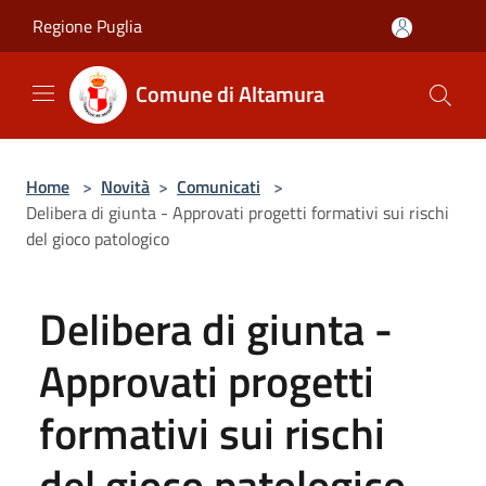
Salta al contenuto principale
Regione Puglia
Comune di Altamura
Home
>
Novità
>
Comunicati
>
Delibera di giunta - Approvati progetti formativi sui rischi
del gioco patologico
Delibera di giunta -
Approvati progetti
formativi sui rischi
del gioco patologico