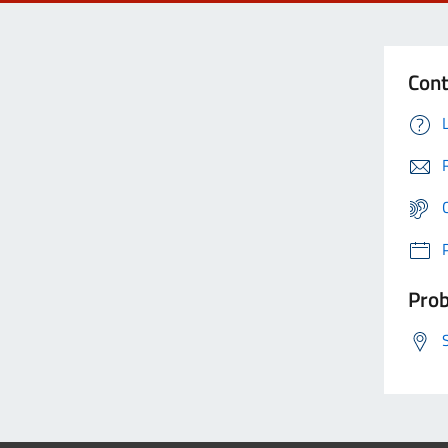
Cont
Prob