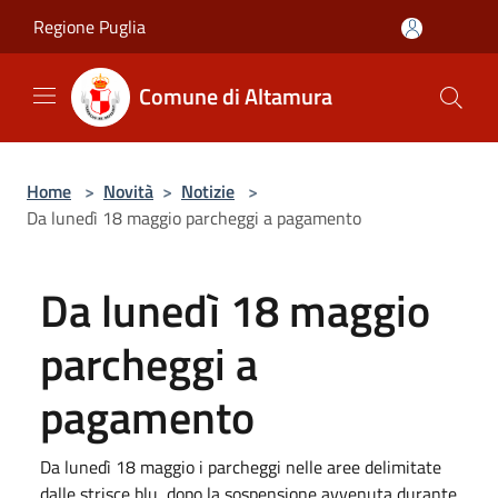
Salta al contenuto principale
Regione Puglia
Comune di Altamura
Home
>
Novità
>
Notizie
>
Da lunedì 18 maggio parcheggi a pagamento
Da lunedì 18 maggio
parcheggi a
pagamento
Da lunedì 18 maggio i parcheggi nelle aree delimitate
dalle strisce blu, dopo la sospensione avvenuta durante