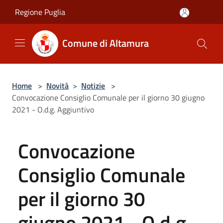
Salta al contenuto principale
Regione Puglia
Comune di Altamura
Home
>
Novità
>
Notizie
>
Convocazione Consiglio Comunale per il giorno 30 giugno
2021 - O.d.g. Aggiuntivo
Convocazione
Consiglio Comunale
per il giorno 30
giugno 2021 - O.d.g.