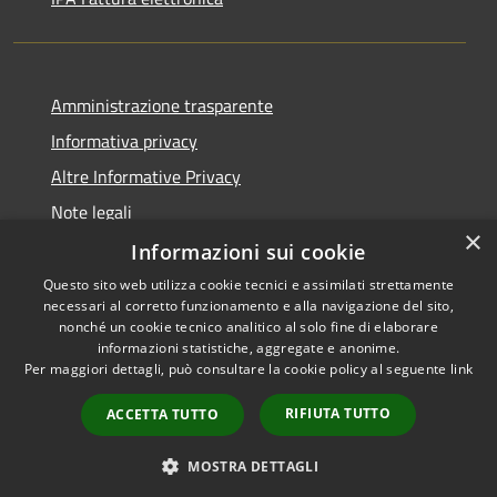
Amministrazione trasparente
Informativa privacy
Altre Informative Privacy
Note legali
×
Dichiarazione di accessibilità
Informazioni sui cookie
Questo sito web utilizza cookie tecnici e assimilati strettamente
necessari al corretto funzionamento e alla navigazione del sito,
nonché un cookie tecnico analitico al solo fine di elaborare
informazioni statistiche, aggregate e anonime.
RSS
Copyright © 2026 • Comune di
Per maggiori dettagli, può consultare la cookie policy al seguente
link
Accessibilità
Altamura • Powered by
Privacy
Municipium
Accesso
•
RIFIUTA TUTTO
ACCETTA TUTTO
Cookie
redazione
Mappa del sito
MOSTRA DETTAGLI