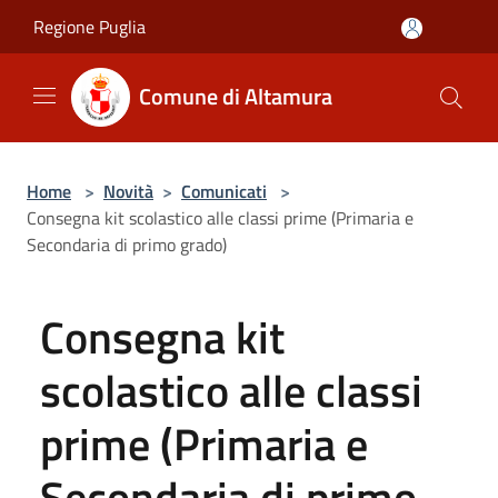
Salta al contenuto principale
Regione Puglia
Comune di Altamura
Home
>
Novità
>
Comunicati
>
Consegna kit scolastico alle classi prime (Primaria e
Secondaria di primo grado)
Consegna kit
scolastico alle classi
prime (Primaria e
Secondaria di primo