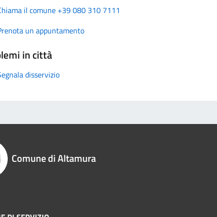
Chiama il comune +39 080 310 7111
Prenota un appuntamento
lemi in città
Segnala disservizio
Comune di Altamura
E DI SERVIZIO