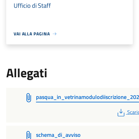
Ufficio di Staff
VAI ALLA PAGINA
Allegati
pasqua_in_vetrinamodulodiiscrizione_20
PDF
Scari
schema_di_avviso