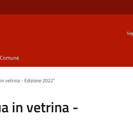
Seg
il Comune
in vetrina - Edizione 2022"
 in vetrina -