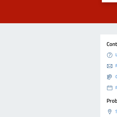
Cont
Prob