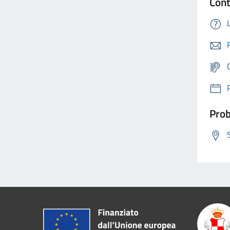
Cont
Prob