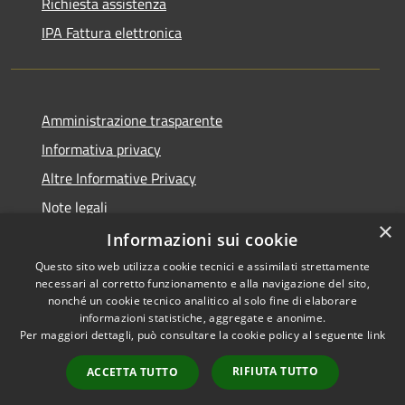
Richiesta assistenza
IPA Fattura elettronica
Amministrazione trasparente
Informativa privacy
Altre Informative Privacy
Note legali
×
Dichiarazione di accessibilità
Informazioni sui cookie
Questo sito web utilizza cookie tecnici e assimilati strettamente
necessari al corretto funzionamento e alla navigazione del sito,
nonché un cookie tecnico analitico al solo fine di elaborare
informazioni statistiche, aggregate e anonime.
RSS
Copyright © 2026 • Comune di
Per maggiori dettagli, può consultare la cookie policy al seguente
link
Accessibilità
Altamura • Powered by
Privacy
Municipium
Accesso
•
RIFIUTA TUTTO
ACCETTA TUTTO
Cookie
redazione