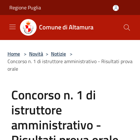
Salta al contenuto principale
Regione Puglia
Comune di Altamura
Home
>
Novità
>
Notizie
>
Concorso n. 1 di istruttore amministrativo - Risultati prova
orale
Concorso n. 1 di
istruttore
amministrativo -
Risultati prova orale